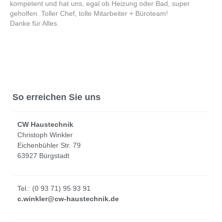
kompetent und hat uns, egal ob Heizung oder Bad, super
und höflic
geholfen. Toller Chef, tolle Mitarbeiter + Büroteam!
oder Büro
Danke für Alles.
nehmen be
Geschäfts
sehr gern
So erreichen Sie uns
CW Haustechnik
Christoph Winkler
Eichenbühler Str. 79
63927 Bürgstadt
Tel.: (0 93 71) 95 93 91
c.winkler@cw-haustechnik.de