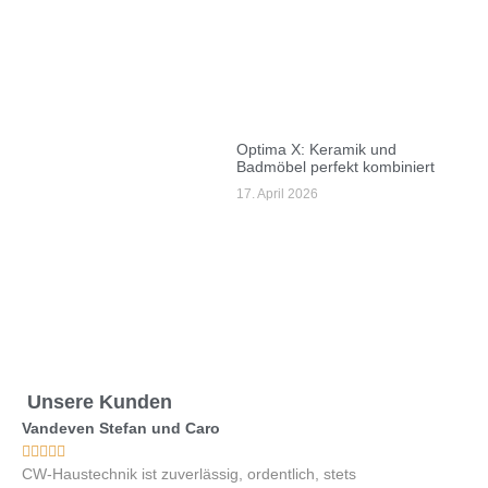
Optima X: Keramik und
Badmöbel perfekt kombiniert
17. April 2026
Unsere Kunden
Vandeven Stefan und Caro
Hermann 










CW-Haustechnik ist zuverlässig, ordentlich, stets
Das Team 