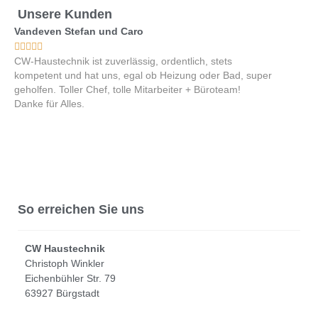
Unsere Kunden
Vandeven Stefan und Caro
Hermann 










CW-Haustechnik ist zuverlässig, ordentlich, stets
Das Team 
kompetent und hat uns, egal ob Heizung oder Bad, super
und höflic
geholfen. Toller Chef, tolle Mitarbeiter + Büroteam!
oder Büro
Danke für Alles.
nehmen be
Geschäfts
sehr gern
So erreichen Sie uns
CW Haustechnik
Christoph Winkler
Eichenbühler Str. 79
63927 Bürgstadt