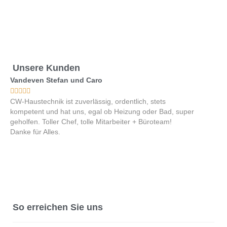
Unsere Kunden
Vandeven Stefan und Caro
Hermann 










CW-Haustechnik ist zuverlässig, ordentlich, stets
Das Team 
kompetent und hat uns, egal ob Heizung oder Bad, super
und höflic
geholfen. Toller Chef, tolle Mitarbeiter + Büroteam!
oder Büro
Danke für Alles.
nehmen be
Geschäfts
sehr gern
So erreichen Sie uns