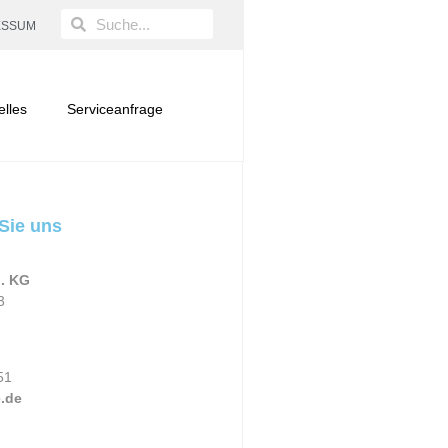
ESSUM
elles
Serviceanfrage
Sie uns
. KG
3
51
.de