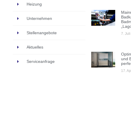
Heizung
Main
Badk
Unternehmen
Badm
„Lag
Stellenangebote
7. Jul
Aktuelles
Opti
und 
Serviceanfrage
perfe
17. Ap