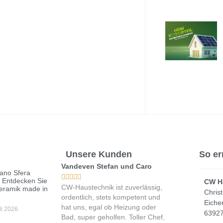
Unsere Kunden
So er
Vandeven Stefan und Caro
Hermann Parke
ano Sfera










 Entdecken Sie
CW H
CW-Haustechnik ist zuverlässig,
Das Team von C
eramik made in
Chris
ordentlich, stets kompetent und
äußerst kompete
Eiche
hat uns, egal ob Heizung oder
Arbeiten in uns
li 2026
63927
Bad, super geholfen. Toller Chef,
Ausstellungsrau