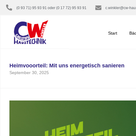
(0 93 71) 95 93 91 oder (0 17 72) 95 93 91
c.winkler@cw-hau
Start
Bä
Heimvooorteil: Mit uns energetisch sanieren
September 30, 2025