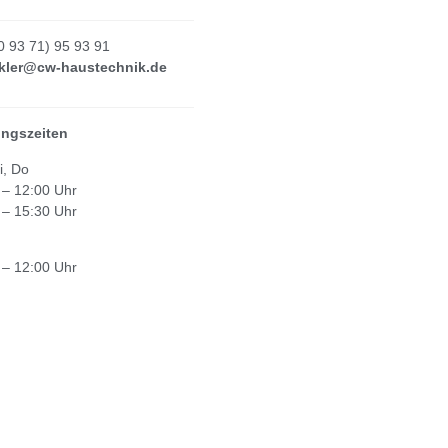
Monteure
zusammen.
Gasheizung bis 
d nehmen
Bädern wurde die
(0 93 71) 95 93 91
icht auf unseren
umgesetzt wie wi
kler@cw-haustechnik.de
b. Wir empfehlen
gewünscht haben
hnik sehr gerne
en Kunden.
ngszeiten
i, Do
 – 12:00 Uhr
 – 15:30 Uhr
 – 12:00 Uhr