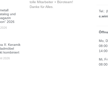
tolle Mitarbeiter + Büroteam!
verwenden die 
Danke für Alles.
Überschuhe un
metall
Tel.: 
besonders Rücks
atalog und
c.win
Geschäftsbetrie
agazin
die CW-Haustec
oon“ 2026
auch bei unser
i 2026
Öffnu
Mo, D
ma X: Keramik
08:00
Badmöbel
14:00
kt kombiniert
ril 2026
Mi, Fr
08:00