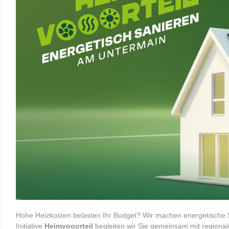
Hohe Heizkosten belasten Ihr Budget? Wir machen energetische S
Initiative
Heimvooorteil
begleiten wir Sie gemeinsam mit regiona